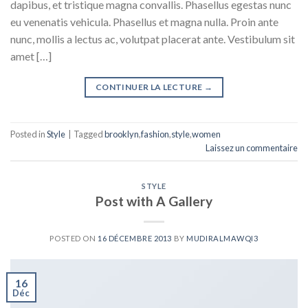
dapibus, et tristique magna convallis. Phasellus egestas nunc
eu venenatis vehicula. Phasellus et magna nulla. Proin ante
nunc, mollis a lectus ac, volutpat placerat ante. Vestibulum sit
amet […]
CONTINUER LA LECTURE
→
Posted in
Style
|
Tagged
brooklyn
,
fashion
,
style
,
women
Laissez un commentaire
STYLE
Post with A Gallery
POSTED ON
16 DÉCEMBRE 2013
BY
MUDIRALMAWQI3
16
Déc