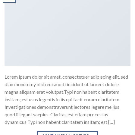
Lorem ipsum dolor sit amet, consectetuer adipiscing elit, sed
diam nonummy nibh euismod tincidunt ut laoreet dolore
magna aliquam erat volutpat.Typi non habent claritatem
insitam; est usus legentis in iis qui facit eorum claritatem.
Investigationes demonstraverunt lectores legere me lius
quod ii legunt saepius. Claritas est etiam processus
dynamicus Typi non habent claritatem insitam; est […]