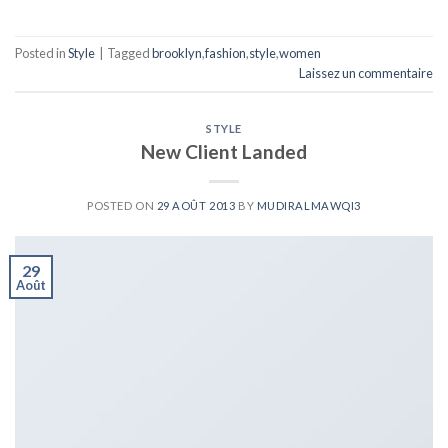
Posted in
Style
|
Tagged
brooklyn
,
fashion
,
style
,
women
Laissez un commentaire
STYLE
New Client Landed
POSTED ON
29 AOÛT 2013
BY
MUDIRALMAWQI3
29
Août