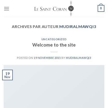
Skip
0
to
content
ARCHIVES PAR AUTEUR
MUDIRALMAWQI3
UNCATEGORIZED
Welcome to the site
POSTED ON
19 NOVEMBRE 2015
BY
MUDIRALMAWQI3
19
Nov