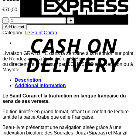
€
70,00
L'Édition
Limitée
Add to cart
-
Category:
Le Saint Coran
Grand
Format
quantity
Livraison GRATUITE dans la semaine à la Réunion sur point
de Rendez-vous à St André ou St Benoit.
ou directement chez vous par COLISSIMO à la Réunion ou à
Mayotte
Description
Additional information
Le Saint Coran et la traduction en langue française du
sens de ses versets.
Édition limitée en grand format, offrant un confort de lecture
tant de la partie Arabe que celle Française.
Beau-livre présentant une navigation aisée grâce à une
indexation bicolore des Sourates, Jouz (Siparas) et Manzil