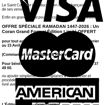
Le Saint Coran et la traduction en langue française du sens
de ses versets.
Enfin en grand format pour un confort de lecture amélioré.
OFFRE SPÉCIALE RAMADAN 1447-2026 :
Un
Coran Grand Format Édition Limité OFFERT
pour tout achat de 4 exemplaires. Valable du 15 Février
au 15 Avril
(Commander 4 exemplaires & Recevez 5)
Pour bénéficier de l’offre spéciale, contacter le 0692 37
49 00
,
ou ajouter simplement 4 exemplaires à votre panier et
procédez au paiement. Votre exemplaire cadeau vous sera
livré avec les 4 autres exemplaires.
L’Édition Limitée – Grand Format