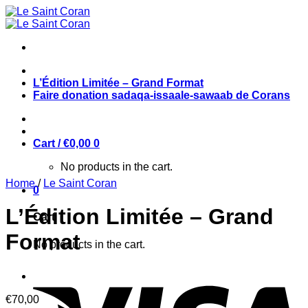
Skip
to
content
L’Édition Limitée – Grand Format
Faire donation sadaqa-issaale-sawaab de Corans
Cart /
€
0,00
0
No products in the cart.
Home
/
Le Saint Coran
0
L’Édition Limitée – Grand
Cart
Format
No products in the cart.
€
70,00